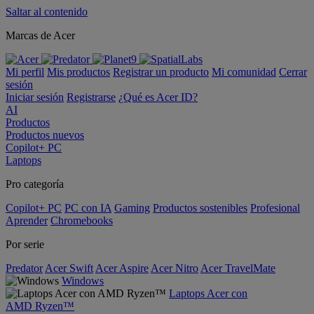
Saltar al contenido
Marcas de Acer
Mi perfil
Mis productos
Registrar un producto
Mi comunidad
Cerrar
sesión
Iniciar sesión
Registrarse
¿Qué es Acer ID?
AI
Productos
Productos nuevos
Copilot+ PC
Laptops
Pro categoría
Copilot+ PC
PC con IA
Gaming
Productos sostenibles
Profesional
Aprender
Chromebooks
Por serie
Predator
Acer Swift
Acer Aspire
Acer Nitro
Acer TravelMate
Windows
Laptops Acer con
AMD Ryzen™