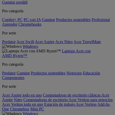
Gaming portátil
Pro categoría
Copilot+ PC
PC con IA
Gaming
Productos sostenibles
Profesional
Aprender
Chromebooks
Por serie
Predator
Acer Swift
Acer Aspire
Acer Nitro
Acer TravelMate
Windows
Laptops Acer con
AMD Ryzen™
Pro categoría
Predator
Gaming
Productos sostenibles
Negocios
Educación
Componentes
Por serie
Acer Aspire todo en uno
Computadoras de escritorio clásicas Acer
Aspire
Nitro
Computadoras de escritorio Acer Veriton para negocios
Acer Veriton todo en uno
Estación de trabajo Acer Veriton
Add-In-
One
Chromebox
Mini PC
Windows