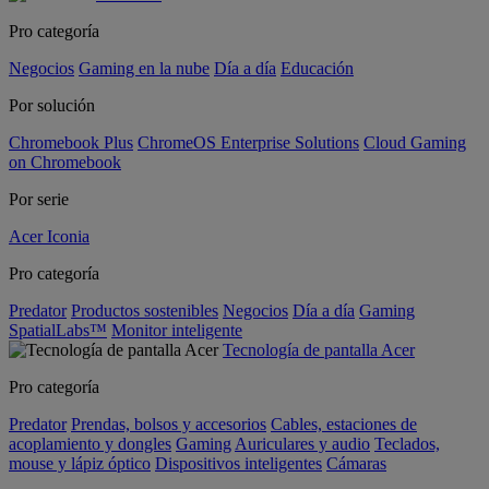
Pro categoría
Negocios
Gaming en la nube
Día a día
Educación
Por solución
Chromebook Plus
ChromeOS Enterprise Solutions
Cloud Gaming
on Chromebook
Por serie
Acer Iconia
Pro categoría
Predator
Productos sostenibles
Negocios
Día a día
Gaming
SpatialLabs™
Monitor inteligente
Tecnología de pantalla Acer
Pro categoría
Predator
Prendas, bolsos y accesorios
Cables, estaciones de
acoplamiento y dongles
Gaming
Auriculares y audio
Teclados,
mouse y lápiz óptico
Dispositivos inteligentes
Cámaras