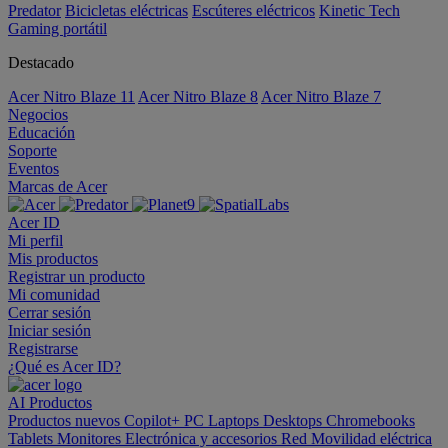
Predator
Bicicletas eléctricas
Escúteres eléctricos
Kinetic Tech
Gaming portátil
Destacado
Acer Nitro Blaze 11
Acer Nitro Blaze 8
Acer Nitro Blaze 7
Negocios
Educación
Soporte
Eventos
Marcas de Acer
Acer ID
Mi perfil
Mis productos
Registrar un producto
Mi comunidad
Cerrar sesión
Iniciar sesión
Registrarse
¿Qué es Acer ID?
AI
Productos
Productos nuevos
Copilot+ PC
Laptops
Desktops
Chromebooks
Tablets
Monitores
Electrónica y accesorios
Red
Movilidad eléctrica