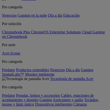
Pro categoría
Negocios
Gaming en la nube
Día a día
Educación
Por solución
Chromebook Plus
ChromeOS Enterprise Solutions
Cloud Gaming
on Chromebook
Por serie
Acer Iconia
Pro categoría
Predator
Productos sostenibles
Negocios
Día a día
Gaming
SpatialLabs™
Monitor inteligente
Tecnología de pantalla Acer
Pro categoría
Predator
Prendas, bolsos y accesorios
Cables, estaciones de
acoplamiento y dongles
Gaming
Auriculares y audio
Teclados,
mouse y lápiz óptico
Dispositivos inteligentes
Cámaras