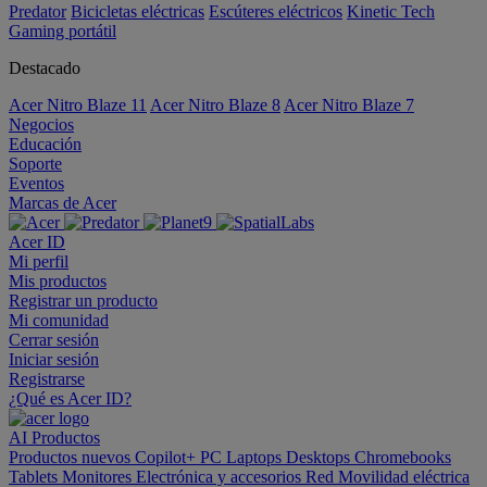
Predator
Bicicletas eléctricas
Escúteres eléctricos
Kinetic Tech
Gaming portátil
Destacado
Acer Nitro Blaze 11
Acer Nitro Blaze 8
Acer Nitro Blaze 7
Negocios
Educación
Soporte
Eventos
Marcas de Acer
Acer ID
Mi perfil
Mis productos
Registrar un producto
Mi comunidad
Cerrar sesión
Iniciar sesión
Registrarse
¿Qué es Acer ID?
AI
Productos
Productos nuevos
Copilot+ PC
Laptops
Desktops
Chromebooks
Tablets
Monitores
Electrónica y accesorios
Red
Movilidad eléctrica