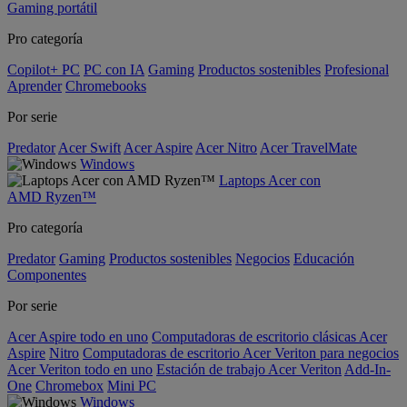
Gaming portátil
Pro categoría
Copilot+ PC
PC con IA
Gaming
Productos sostenibles
Profesional
Aprender
Chromebooks
Por serie
Predator
Acer Swift
Acer Aspire
Acer Nitro
Acer TravelMate
Windows
Laptops Acer con
AMD Ryzen™
Pro categoría
Predator
Gaming
Productos sostenibles
Negocios
Educación
Componentes
Por serie
Acer Aspire todo en uno
Computadoras de escritorio clásicas Acer
Aspire
Nitro
Computadoras de escritorio Acer Veriton para negocios
Acer Veriton todo en uno
Estación de trabajo Acer Veriton
Add-In-
One
Chromebox
Mini PC
Windows