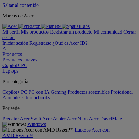
Saltar al contenido
Marcas de Acer
Mi perfil
Mis productos
Registrar un producto
Mi comunidad
Cerrar
sesión
Iniciar sesión
Registrarse
¿Qué es Acer ID?
AI
Productos
Productos nuevos
Copilot+ PC
Laptops
Pro categoría
Copilot+ PC
PC con IA
Gaming
Productos sostenibles
Profesional
Aprender
Chromebooks
Por serie
Predator
Acer Swift
Acer Aspire
Acer Nitro
Acer TravelMate
Windows
Laptops Acer con
AMD Ryzen™