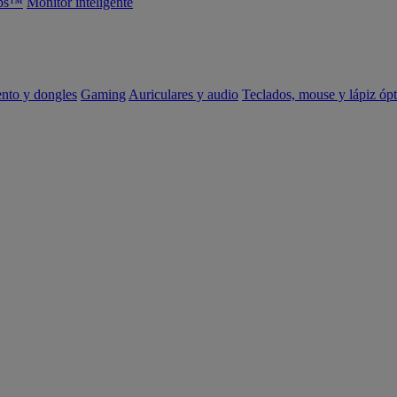
abs™
Monitor inteligente
ento y dongles
Gaming
Auriculares y audio
Teclados, mouse y lápiz ópt