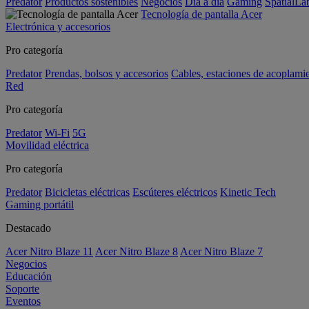
Predator
Productos sostenibles
Negocios
Día a día
Gaming
SpatialL
Tecnología de pantalla Acer
Electrónica y accesorios
Pro categoría
Predator
Prendas, bolsos y accesorios
Cables, estaciones de acoplami
Red
Pro categoría
Predator
Wi-Fi
5G
Movilidad eléctrica
Pro categoría
Predator
Bicicletas eléctricas
Escúteres eléctricos
Kinetic Tech
Gaming portátil
Destacado
Acer Nitro Blaze 11
Acer Nitro Blaze 8
Acer Nitro Blaze 7
Negocios
Educación
Soporte
Eventos