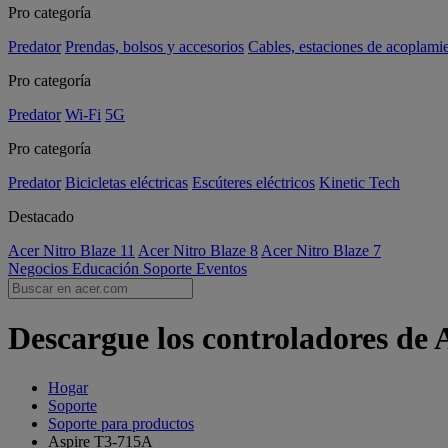
Pro categoría
Predator
Prendas, bolsos y accesorios
Cables, estaciones de acoplami
Pro categoría
Predator
Wi-Fi
5G
Pro categoría
Predator
Bicicletas eléctricas
Escúteres eléctricos
Kinetic Tech
Destacado
Acer Nitro Blaze 11
Acer Nitro Blaze 8
Acer Nitro Blaze 7
Negocios
Educación
Soporte
Eventos
Descargue los controladores de 
Hogar
Soporte
Soporte para productos
Aspire T3-715A