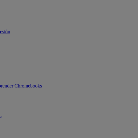
sesión
render
Chromebooks
™