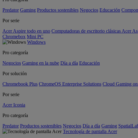
Predator
Gaming
Productos sostenibles
Negocios
Educación
Compon
Por serie
Acer Aspire todo en uno
Computadoras de escritorio clásicas Acer As
Chromebox
Mini PC
Windows
Pro categoría
Negocios
Gaming en la nube
Día a día
Educación
Por solución
Chromebook Plus
ChromeOS Enterprise Solutions
Cloud Gaming o
Por serie
Acer Iconia
Pro categoría
Predator
Productos sostenibles
Negocios
Día a día
Gaming
SpatialL
Tecnología de pantalla Acer