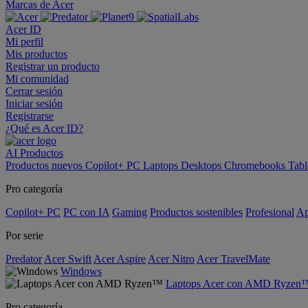
Marcas de Acer
Acer ID
Mi perfil
Mis productos
Registrar un producto
Mi comunidad
Cerrar sesión
Iniciar sesión
Registrarse
¿Qué es Acer ID?
AI
Productos
Productos nuevos
Copilot+ PC
Laptops
Desktops
Chromebooks
Tabl
Pro categoría
Copilot+ PC
PC con IA
Gaming
Productos sostenibles
Profesional
Ap
Por serie
Predator
Acer Swift
Acer Aspire
Acer Nitro
Acer TravelMate
Windows
Laptops Acer con AMD Ryzen
Pro categoría