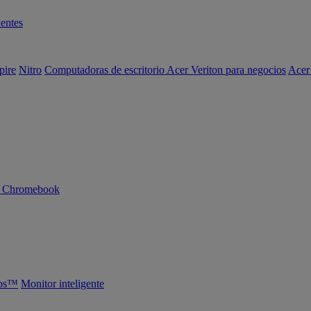
entes
pire
Nitro
Computadoras de escritorio Acer Veriton para negocios
Acer
n Chromebook
abs™
Monitor inteligente