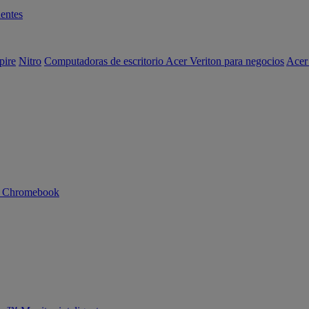
entes
pire
Nitro
Computadoras de escritorio Acer Veriton para negocios
Acer
n Chromebook