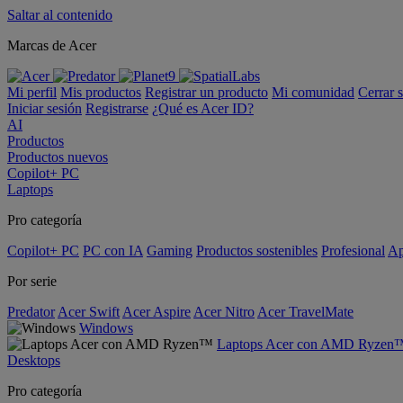
Saltar al contenido
Marcas de Acer
Mi perfil
Mis productos
Registrar un producto
Mi comunidad
Cerrar 
Iniciar sesión
Registrarse
¿Qué es Acer ID?
AI
Productos
Productos nuevos
Copilot+ PC
Laptops
Pro categoría
Copilot+ PC
PC con IA
Gaming
Productos sostenibles
Profesional
Ap
Por serie
Predator
Acer Swift
Acer Aspire
Acer Nitro
Acer TravelMate
Windows
Laptops Acer con AMD Ryzen
Desktops
Pro categoría