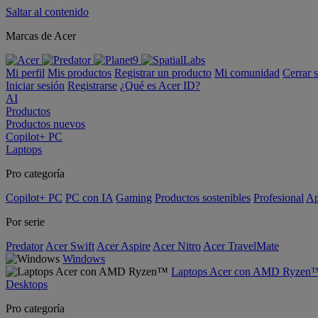
Saltar al contenido
Marcas de Acer
Mi perfil
Mis productos
Registrar un producto
Mi comunidad
Cerrar 
Iniciar sesión
Registrarse
¿Qué es Acer ID?
AI
Productos
Productos nuevos
Copilot+ PC
Laptops
Pro categoría
Copilot+ PC
PC con IA
Gaming
Productos sostenibles
Profesional
Ap
Por serie
Predator
Acer Swift
Acer Aspire
Acer Nitro
Acer TravelMate
Windows
Laptops Acer con AMD Ryzen
Desktops
Pro categoría