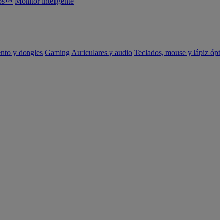
abs™
Monitor inteligente
ento y dongles
Gaming
Auriculares y audio
Teclados, mouse y lápiz ópt