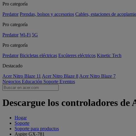
Pro categoría
Predator
Prendas, bolsos y accesorios
Cables, estaciones de acoplami
Pro categoría
Predator
Wi-Fi
5G
Pro categoría
Predator
Bicicletas eléctricas
Escúteres eléctricos
Kinetic Tech
Destacado
Acer Nitro Blaze 11
Acer Nitro Blaze 8
Acer Nitro Blaze 7
Negocios
Educación
Soporte
Eventos
Descargue los controladores de 
Hogar
Soporte
Soporte para productos
Aspire GX-781