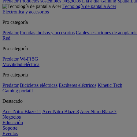
Predator
Productos sostenibles
Negocios
Día a día
Gaming
SpatialL
Tecnología de pantalla Acer
Electrónica y accesorios
Pro categoría
Predator
Prendas, bolsos y accesorios
Cables, estaciones de acoplami
Red
Pro categoría
Predator
Wi-Fi
5G
Movilidad eléctrica
Pro categoría
Predator
Bicicletas eléctricas
Escúteres eléctricos
Kinetic Tech
Gaming portátil
Destacado
Acer Nitro Blaze 11
Acer Nitro Blaze 8
Acer Nitro Blaze 7
Negocios
Educación
Soporte
Eventos