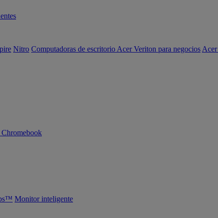
entes
pire
Nitro
Computadoras de escritorio Acer Veriton para negocios
Acer
n Chromebook
abs™
Monitor inteligente