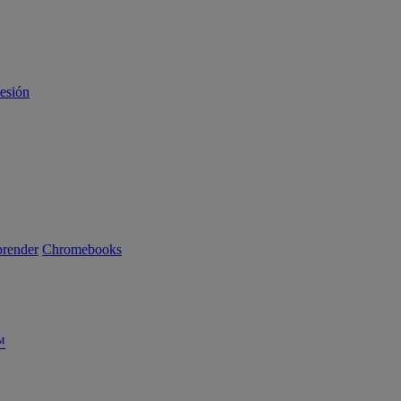
sesión
render
Chromebooks
™