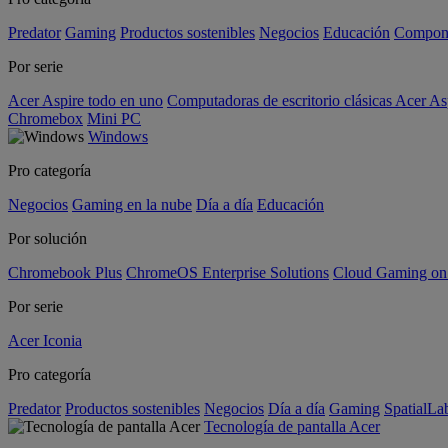
Predator
Gaming
Productos sostenibles
Negocios
Educación
Compon
Por serie
Acer Aspire todo en uno
Computadoras de escritorio clásicas Acer As
Chromebox
Mini PC
Windows
Pro categoría
Negocios
Gaming en la nube
Día a día
Educación
Por solución
Chromebook Plus
ChromeOS Enterprise Solutions
Cloud Gaming o
Por serie
Acer Iconia
Pro categoría
Predator
Productos sostenibles
Negocios
Día a día
Gaming
SpatialL
Tecnología de pantalla Acer