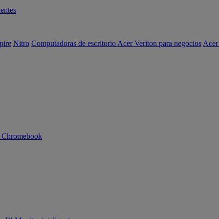
entes
pire
Nitro
Computadoras de escritorio Acer Veriton para negocios
Acer
n Chromebook