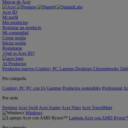
Marcas de Acer
Acer ID
Mi perfil
Mis productos
Registrar un producto
Mi comunidad
Cerrar sesión
Iniciar sesión
Registrarse
¿Qué es Acer ID?
AI
Productos
Productos nuevos
Copilot+ PC
Laptops
Desktops
Chromebooks
Tabl
Pro categoría
Copilot+ PC
PC con IA
Gaming
Productos sostenibles
Profesional
Ap
Por serie
Predator
Acer Swift
Acer Aspire
Acer Nitro
Acer TravelMate
Windows
Laptops Acer con AMD Ryzen
Pro categoría