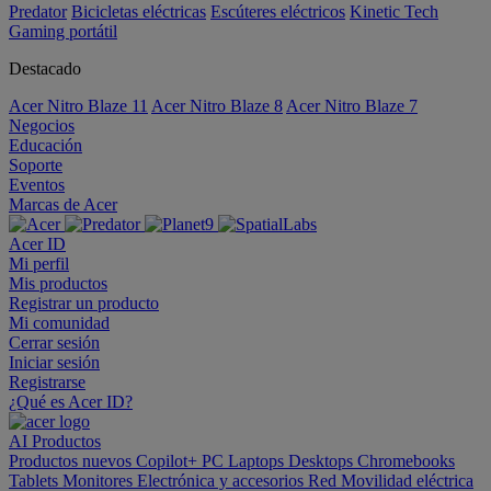
Predator
Bicicletas eléctricas
Escúteres eléctricos
Kinetic Tech
Gaming portátil
Destacado
Acer Nitro Blaze 11
Acer Nitro Blaze 8
Acer Nitro Blaze 7
Negocios
Educación
Soporte
Eventos
Marcas de Acer
Acer ID
Mi perfil
Mis productos
Registrar un producto
Mi comunidad
Cerrar sesión
Iniciar sesión
Registrarse
¿Qué es Acer ID?
AI
Productos
Productos nuevos
Copilot+ PC
Laptops
Desktops
Chromebooks
Tablets
Monitores
Electrónica y accesorios
Red
Movilidad eléctrica