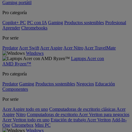
Gaming portátil
Pro categoría
Copilot+ PC
PC con IA
Gaming
Productos sostenibles
Profesional
Aprender
Chromebooks
Por serie
Predator
Acer Swift
Acer Aspire
Acer Nitro
Acer TravelMate
Windows
Laptops Acer con
AMD Ryzen™
Pro categoría
Predator
Gaming
Productos sostenibles
Negocios
Educación
Componentes
Por serie
Acer Aspire todo en uno
Computadoras de escritorio clásicas Acer
Aspire
Nitro
Computadoras de escritorio Acer Veriton para negocios
Acer Veriton todo en uno
Estación de trabajo Acer Veriton
Add-In-
One
Chromebox
Mini PC
Windows