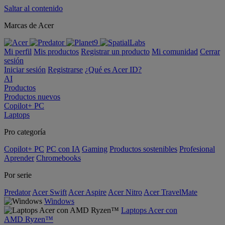
Saltar al contenido
Marcas de Acer
Mi perfil
Mis productos
Registrar un producto
Mi comunidad
Cerrar
sesión
Iniciar sesión
Registrarse
¿Qué es Acer ID?
AI
Productos
Productos nuevos
Copilot+ PC
Laptops
Pro categoría
Copilot+ PC
PC con IA
Gaming
Productos sostenibles
Profesional
Aprender
Chromebooks
Por serie
Predator
Acer Swift
Acer Aspire
Acer Nitro
Acer TravelMate
Windows
Laptops Acer con
AMD Ryzen™