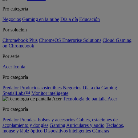
Pro categoría
Negocios
Gaming en la nube
Día a día
Educación
Por solución
Chromebook Plus
ChromeOS Enterprise Solutions
Cloud Gaming
on Chromebook
Por serie
Acer Iconia
Pro categoría
Predator
Productos sostenibles
Negocios
Día a día
Gaming
SpatialLabs™
Monitor inteligente
Tecnología de pantalla Acer
Pro categoría
Predator
Prendas, bolsos y accesorios
Cables, estaciones de
acoplamiento y dongles
Gaming
Auriculares y audio
Teclados,
mouse y lápiz óptico
Dispositivos inteligentes
Cámaras