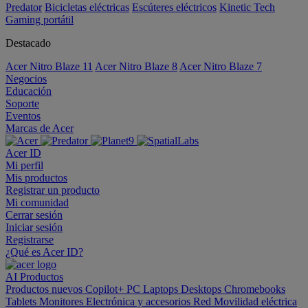
Predator
Bicicletas eléctricas
Escúteres eléctricos
Kinetic Tech
Gaming portátil
Destacado
Acer Nitro Blaze 11
Acer Nitro Blaze 8
Acer Nitro Blaze 7
Negocios
Educación
Soporte
Eventos
Marcas de Acer
Acer ID
Mi perfil
Mis productos
Registrar un producto
Mi comunidad
Cerrar sesión
Iniciar sesión
Registrarse
¿Qué es Acer ID?
AI
Productos
Productos nuevos
Copilot+ PC
Laptops
Desktops
Chromebooks
Tablets
Monitores
Electrónica y accesorios
Red
Movilidad eléctrica