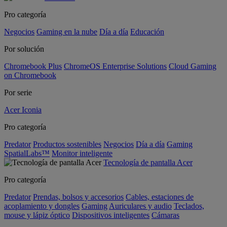
Pro categoría
Negocios
Gaming en la nube
Día a día
Educación
Por solución
Chromebook Plus
ChromeOS Enterprise Solutions
Cloud Gaming
on Chromebook
Por serie
Acer Iconia
Pro categoría
Predator
Productos sostenibles
Negocios
Día a día
Gaming
SpatialLabs™
Monitor inteligente
Tecnología de pantalla Acer
Pro categoría
Predator
Prendas, bolsos y accesorios
Cables, estaciones de
acoplamiento y dongles
Gaming
Auriculares y audio
Teclados,
mouse y lápiz óptico
Dispositivos inteligentes
Cámaras