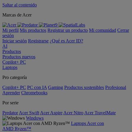
Saltar al contenido
Marcas de Acer
Mi perfil
Mis productos
Registrar un producto
Mi comunidad
Cerrar
sesión
Iniciar sesión
Registrarse
¿Qué es Acer ID?
AI
Productos
Productos nuevos
Copilot+ PC
Laptops
Pro categoría
Copilot+ PC
PC con IA
Gaming
Productos sostenibles
Profesional
Aprender
Chromebooks
Por serie
Predator
Acer Swift
Acer Aspire
Acer Nitro
Acer TravelMate
Windows
Laptops Acer con
AMD Ryzen™