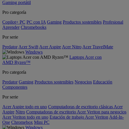
Gaming portátil
Pro categoría
Copilot+ PC
PC con IA
Gaming
Productos sostenibles
Profesional
Aprender
Chromebooks
Por serie
Predator
Acer Swift
Acer Aspire
Acer Nitro
Acer TravelMate
Windows
Laptops Acer con
AMD Ryzen™
Pro categoría
Predator
Gaming
Productos sostenibles
Negocios
Educación
Componentes
Por serie
Acer Aspire todo en uno
Computadoras de escritorio clásicas Acer
Aspire
Nitro
Computadoras de escritorio Acer Veriton para negocios
Acer Veriton todo en uno
Estación de trabajo Acer Veriton
Add-In-
One
Chromebox
Mini PC
Windows