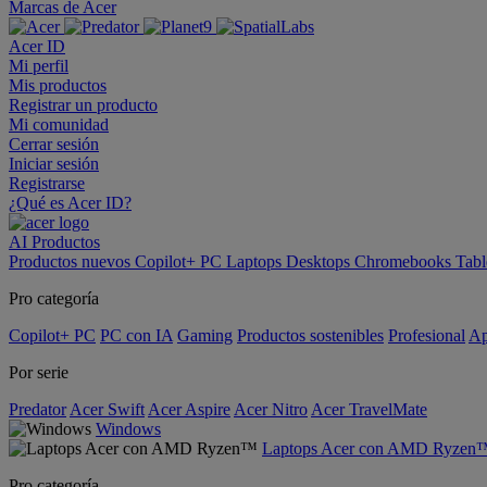
Marcas de Acer
Acer ID
Mi perfil
Mis productos
Registrar un producto
Mi comunidad
Cerrar sesión
Iniciar sesión
Registrarse
¿Qué es Acer ID?
AI
Productos
Productos nuevos
Copilot+ PC
Laptops
Desktops
Chromebooks
Tabl
Pro categoría
Copilot+ PC
PC con IA
Gaming
Productos sostenibles
Profesional
Ap
Por serie
Predator
Acer Swift
Acer Aspire
Acer Nitro
Acer TravelMate
Windows
Laptops Acer con AMD Ryzen
Pro categoría