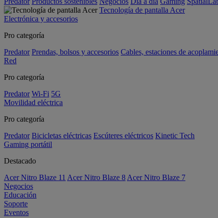
Predator
Productos sostenibles
Negocios
Día a día
Gaming
SpatialL
Tecnología de pantalla Acer
Electrónica y accesorios
Pro categoría
Predator
Prendas, bolsos y accesorios
Cables, estaciones de acoplami
Red
Pro categoría
Predator
Wi-Fi
5G
Movilidad eléctrica
Pro categoría
Predator
Bicicletas eléctricas
Escúteres eléctricos
Kinetic Tech
Gaming portátil
Destacado
Acer Nitro Blaze 11
Acer Nitro Blaze 8
Acer Nitro Blaze 7
Negocios
Educación
Soporte
Eventos