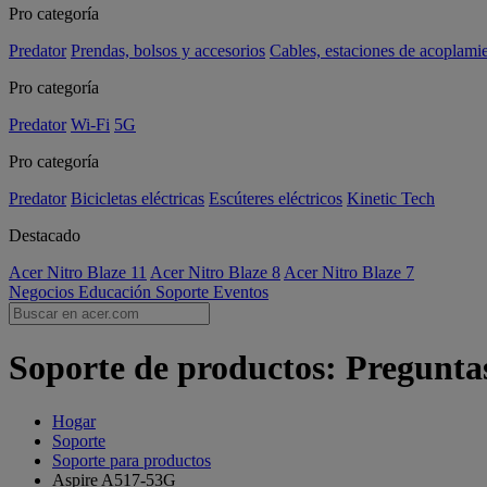
Pro categoría
Predator
Prendas, bolsos y accesorios
Cables, estaciones de acoplami
Pro categoría
Predator
Wi-Fi
5G
Pro categoría
Predator
Bicicletas eléctricas
Escúteres eléctricos
Kinetic Tech
Destacado
Acer Nitro Blaze 11
Acer Nitro Blaze 8
Acer Nitro Blaze 7
Negocios
Educación
Soporte
Eventos
Soporte de productos: Pregunta
Hogar
Soporte
Soporte para productos
Aspire A517-53G