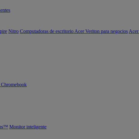
entes
pire
Nitro
Computadoras de escritorio Acer Veriton para negocios
Acer
n Chromebook
abs™
Monitor inteligente