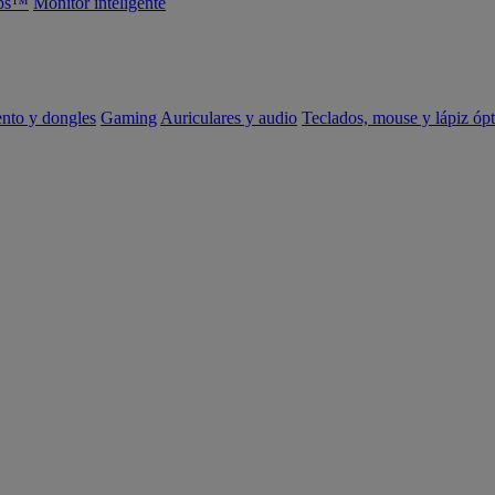
abs™
Monitor inteligente
ento y dongles
Gaming
Auriculares y audio
Teclados, mouse y lápiz ópt