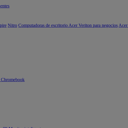
entes
pire
Nitro
Computadoras de escritorio Acer Veriton para negocios
Acer
n Chromebook