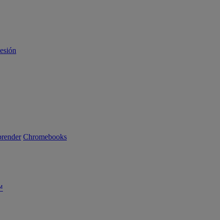
sesión
render
Chromebooks
™