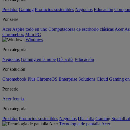
Predator
Gaming
Productos sostenibles
Negocios
Educación
Compon
Por serie
Acer Aspire todo en uno
Computadoras de escritorio clásicas Acer As
Chromebox
Mini PC
Windows
Pro categoría
Negocios
Gaming en la nube
Día a día
Educación
Por solución
Chromebook Plus
ChromeOS Enterprise Solutions
Cloud Gaming o
Por serie
Acer Iconia
Pro categoría
Predator
Productos sostenibles
Negocios
Día a día
Gaming
SpatialL
Tecnología de pantalla Acer