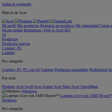
Saltar al contenido
Marcas de Acer
Mi perfil
Mis productos
Registrar un producto
Mi comunidad
Cerrar 
Iniciar sesión
Registrarse
¿Qué es Acer ID?
AI
Productos
Productos nuevos
Copilot+ PC
Laptops
Pro categoría
Copilot+ PC
PC con IA
Gaming
Productos sostenibles
Profesional
Ap
Por serie
Predator
Acer Swift
Acer Aspire
Acer Nitro
Acer TravelMate
Windows
Laptops Acer con AMD Ryzen
Desktops
Pro categoría