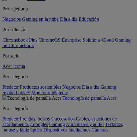
Pro categoría
Negocios
Gaming en la nube
Día a día
Educación
Por solución
Chromebook Plus
ChromeOS Enterprise Solutions
Cloud Gaming
on Chromebook
Por serie
Acer Iconia
Pro categoría
Predator
Productos sostenibles
Negocios
Día a día
Gaming
SpatialLabs™
Monitor inteligente
Tecnología de pantalla Acer
Pro categoría
Predator
Prendas, bolsos y accesorios
Cables, estaciones de
acoplamiento y dongles
Gaming
Auriculares y audio
Teclados,
mouse y lápiz óptico
Dispositivos inteligentes
Cámaras