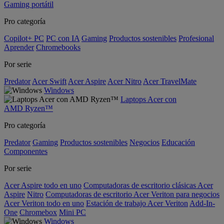
Gaming portátil
Pro categoría
Copilot+ PC
PC con IA
Gaming
Productos sostenibles
Profesional
Aprender
Chromebooks
Por serie
Predator
Acer Swift
Acer Aspire
Acer Nitro
Acer TravelMate
Windows
Laptops Acer con
AMD Ryzen™
Pro categoría
Predator
Gaming
Productos sostenibles
Negocios
Educación
Componentes
Por serie
Acer Aspire todo en uno
Computadoras de escritorio clásicas Acer
Aspire
Nitro
Computadoras de escritorio Acer Veriton para negocios
Acer Veriton todo en uno
Estación de trabajo Acer Veriton
Add-In-
One
Chromebox
Mini PC
Windows