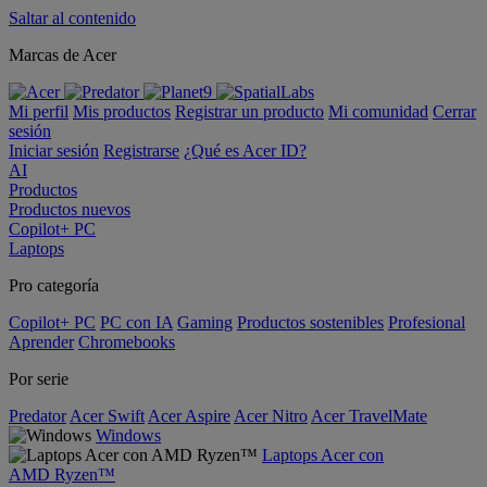
Saltar al contenido
Marcas de Acer
Mi perfil
Mis productos
Registrar un producto
Mi comunidad
Cerrar
sesión
Iniciar sesión
Registrarse
¿Qué es Acer ID?
AI
Productos
Productos nuevos
Copilot+ PC
Laptops
Pro categoría
Copilot+ PC
PC con IA
Gaming
Productos sostenibles
Profesional
Aprender
Chromebooks
Por serie
Predator
Acer Swift
Acer Aspire
Acer Nitro
Acer TravelMate
Windows
Laptops Acer con
AMD Ryzen™