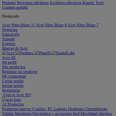
Predator
Bicicletas eléctricas
Escúteres eléctricos
Kinetic Tech
Gaming portátil
Destacado
Acer Nitro Blaze 11
Acer Nitro Blaze 8
Acer Nitro Blaze 7
Negocios
Educación
Soporte
Eventos
Marcas de Acer
Acer ID
Mi perfil
Mis productos
Registrar un producto
Mi comunidad
Cerrar sesión
Iniciar sesión
Registrarse
¿Qué es Acer ID?
AI
Productos
Productos nuevos
Copilot+ PC
Laptops
Desktops
Chromebooks
Tablets
Monitores
Electrónica y accesorios
Red
Movilidad eléctrica