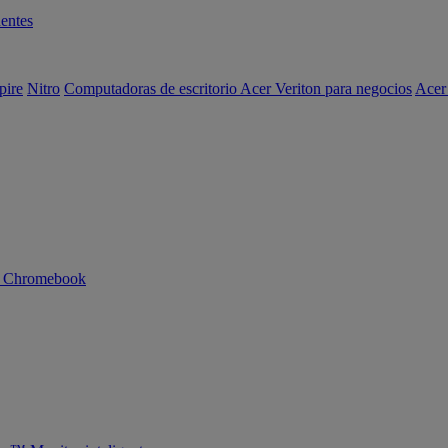
entes
pire
Nitro
Computadoras de escritorio Acer Veriton para negocios
Acer
n Chromebook