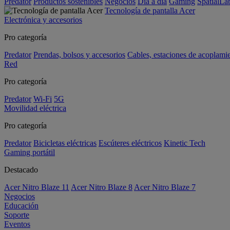
Predator
Productos sostenibles
Negocios
Día a día
Gaming
SpatialL
Tecnología de pantalla Acer
Electrónica y accesorios
Pro categoría
Predator
Prendas, bolsos y accesorios
Cables, estaciones de acoplami
Red
Pro categoría
Predator
Wi-Fi
5G
Movilidad eléctrica
Pro categoría
Predator
Bicicletas eléctricas
Escúteres eléctricos
Kinetic Tech
Gaming portátil
Destacado
Acer Nitro Blaze 11
Acer Nitro Blaze 8
Acer Nitro Blaze 7
Negocios
Educación
Soporte
Eventos