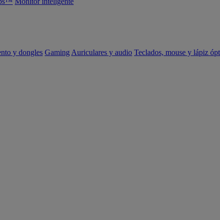
abs™
Monitor inteligente
ento y dongles
Gaming
Auriculares y audio
Teclados, mouse y lápiz ópt