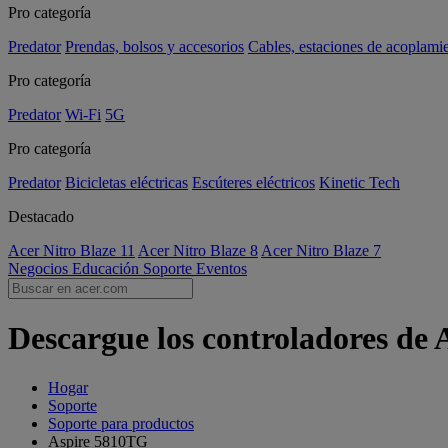
Pro categoría
Predator
Prendas, bolsos y accesorios
Cables, estaciones de acoplami
Pro categoría
Predator
Wi-Fi
5G
Pro categoría
Predator
Bicicletas eléctricas
Escúteres eléctricos
Kinetic Tech
Destacado
Acer Nitro Blaze 11
Acer Nitro Blaze 8
Acer Nitro Blaze 7
Negocios
Educación
Soporte
Eventos
Descargue los controladores de
Hogar
Soporte
Soporte para productos
Aspire 5810TG