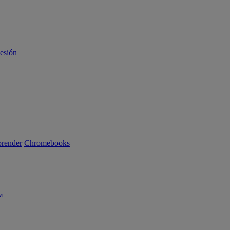
sesión
render
Chromebooks
™