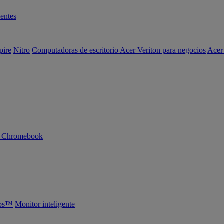
entes
pire
Nitro
Computadoras de escritorio Acer Veriton para negocios
Acer
n Chromebook
abs™
Monitor inteligente