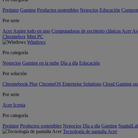
Predator
Gaming
Productos sostenibles
Negocios
Educación
Compon
Por serie
Acer Aspire todo en uno
Computadoras de escritorio clásicas Acer As
Chromebox
Mini PC
Windows
Pro categoría
Negocios
Gaming en la nube
Día a día
Educación
Por solución
Chromebook Plus
ChromeOS Enterprise Solutions
Cloud Gaming o
Por serie
Acer Iconia
Pro categoría
Predator
Productos sostenibles
Negocios
Día a día
Gaming
SpatialL
Tecnología de pantalla Acer