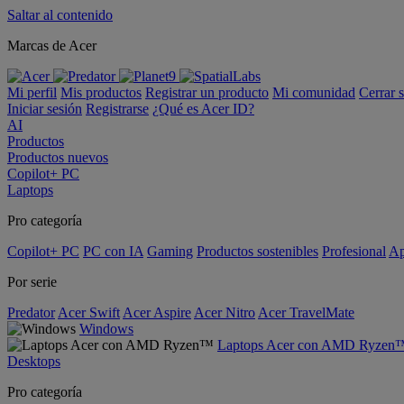
Saltar al contenido
Marcas de Acer
Mi perfil
Mis productos
Registrar un producto
Mi comunidad
Cerrar 
Iniciar sesión
Registrarse
¿Qué es Acer ID?
AI
Productos
Productos nuevos
Copilot+ PC
Laptops
Pro categoría
Copilot+ PC
PC con IA
Gaming
Productos sostenibles
Profesional
Ap
Por serie
Predator
Acer Swift
Acer Aspire
Acer Nitro
Acer TravelMate
Windows
Laptops Acer con AMD Ryzen
Desktops
Pro categoría