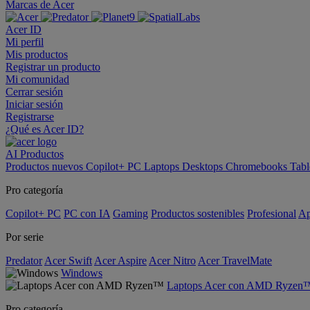
Marcas de Acer
Acer ID
Mi perfil
Mis productos
Registrar un producto
Mi comunidad
Cerrar sesión
Iniciar sesión
Registrarse
¿Qué es Acer ID?
AI
Productos
Productos nuevos
Copilot+ PC
Laptops
Desktops
Chromebooks
Tabl
Pro categoría
Copilot+ PC
PC con IA
Gaming
Productos sostenibles
Profesional
Ap
Por serie
Predator
Acer Swift
Acer Aspire
Acer Nitro
Acer TravelMate
Windows
Laptops Acer con AMD Ryzen
Pro categoría