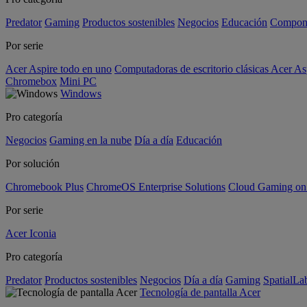
Predator
Gaming
Productos sostenibles
Negocios
Educación
Compon
Por serie
Acer Aspire todo en uno
Computadoras de escritorio clásicas Acer As
Chromebox
Mini PC
Windows
Pro categoría
Negocios
Gaming en la nube
Día a día
Educación
Por solución
Chromebook Plus
ChromeOS Enterprise Solutions
Cloud Gaming o
Por serie
Acer Iconia
Pro categoría
Predator
Productos sostenibles
Negocios
Día a día
Gaming
SpatialL
Tecnología de pantalla Acer