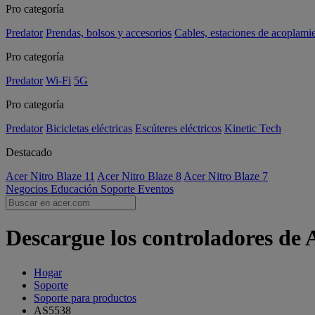
Pro categoría
Predator
Prendas, bolsos y accesorios
Cables, estaciones de acoplami
Pro categoría
Predator
Wi-Fi
5G
Pro categoría
Predator
Bicicletas eléctricas
Escúteres eléctricos
Kinetic Tech
Destacado
Acer Nitro Blaze 11
Acer Nitro Blaze 8
Acer Nitro Blaze 7
Negocios
Educación
Soporte
Eventos
Descargue los controladores de 
Hogar
Soporte
Soporte para productos
AS5538