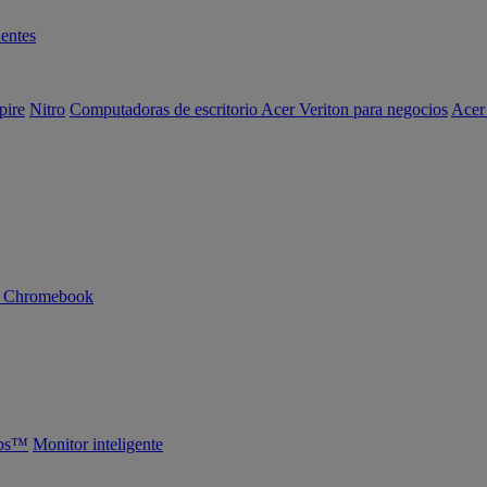
entes
pire
Nitro
Computadoras de escritorio Acer Veriton para negocios
Acer
n Chromebook
abs™
Monitor inteligente