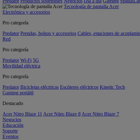
Predator
Productos sostenibles
Negocios
Día a día
Gaming
SpatialL
Tecnología de pantalla Acer
Electrónica y accesorios
Pro categoría
Predator
Prendas, bolsos y accesorios
Cables, estaciones de acoplami
Red
Pro categoría
Predator
Wi-Fi
5G
Movilidad eléctrica
Pro categoría
Predator
Bicicletas eléctricas
Escúteres eléctricos
Kinetic Tech
Gaming portátil
Destacado
Acer Nitro Blaze 11
Acer Nitro Blaze 8
Acer Nitro Blaze 7
Negocios
Educación
Soporte
Eventos