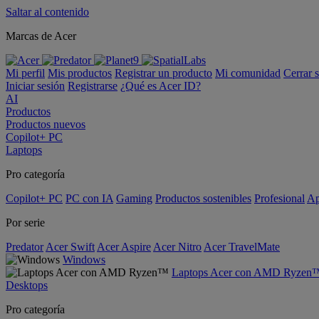
Saltar al contenido
Marcas de Acer
Mi perfil
Mis productos
Registrar un producto
Mi comunidad
Cerrar 
Iniciar sesión
Registrarse
¿Qué es Acer ID?
AI
Productos
Productos nuevos
Copilot+ PC
Laptops
Pro categoría
Copilot+ PC
PC con IA
Gaming
Productos sostenibles
Profesional
Ap
Por serie
Predator
Acer Swift
Acer Aspire
Acer Nitro
Acer TravelMate
Windows
Laptops Acer con AMD Ryzen
Desktops
Pro categoría