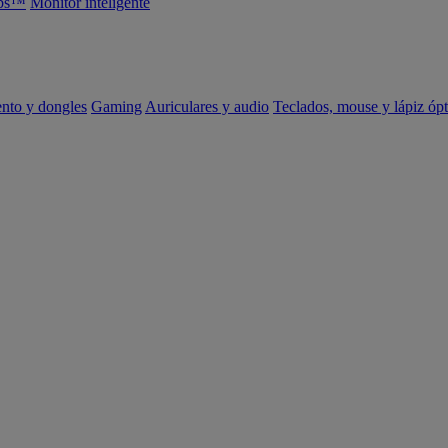
abs™
Monitor inteligente
ento y dongles
Gaming
Auriculares y audio
Teclados, mouse y lápiz ópt