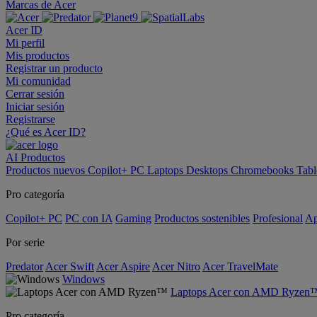
Marcas de Acer
Acer ID
Mi perfil
Mis productos
Registrar un producto
Mi comunidad
Cerrar sesión
Iniciar sesión
Registrarse
¿Qué es Acer ID?
AI
Productos
Productos nuevos
Copilot+ PC
Laptops
Desktops
Chromebooks
Tabl
Pro categoría
Copilot+ PC
PC con IA
Gaming
Productos sostenibles
Profesional
Ap
Por serie
Predator
Acer Swift
Acer Aspire
Acer Nitro
Acer TravelMate
Windows
Laptops Acer con AMD Ryzen
Pro categoría