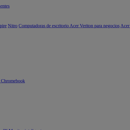
entes
pire
Nitro
Computadoras de escritorio Acer Veriton para negocios
Acer
n Chromebook