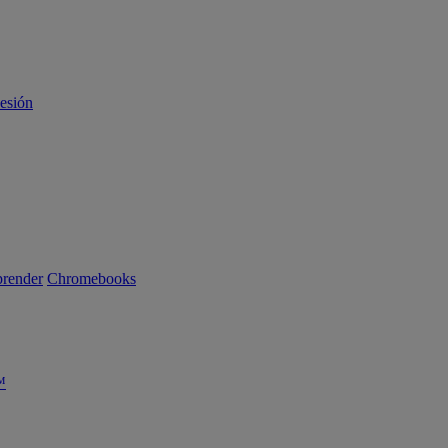
sesión
render
Chromebooks
™