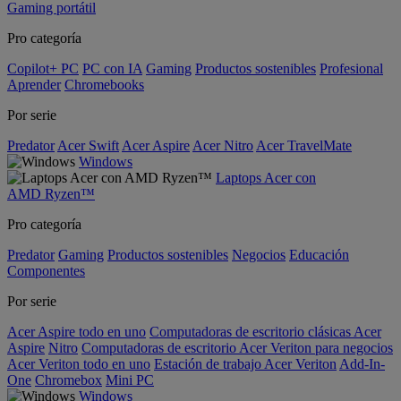
Gaming portátil
Pro categoría
Copilot+ PC
PC con IA
Gaming
Productos sostenibles
Profesional
Aprender
Chromebooks
Por serie
Predator
Acer Swift
Acer Aspire
Acer Nitro
Acer TravelMate
Windows
Laptops Acer con
AMD Ryzen™
Pro categoría
Predator
Gaming
Productos sostenibles
Negocios
Educación
Componentes
Por serie
Acer Aspire todo en uno
Computadoras de escritorio clásicas Acer
Aspire
Nitro
Computadoras de escritorio Acer Veriton para negocios
Acer Veriton todo en uno
Estación de trabajo Acer Veriton
Add-In-
One
Chromebox
Mini PC
Windows