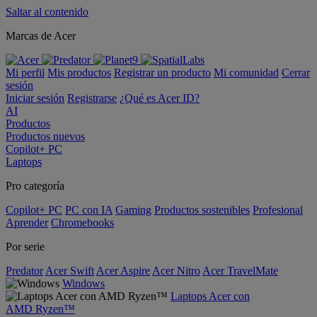
Saltar al contenido
Marcas de Acer
Mi perfil
Mis productos
Registrar un producto
Mi comunidad
Cerrar
sesión
Iniciar sesión
Registrarse
¿Qué es Acer ID?
AI
Productos
Productos nuevos
Copilot+ PC
Laptops
Pro categoría
Copilot+ PC
PC con IA
Gaming
Productos sostenibles
Profesional
Aprender
Chromebooks
Por serie
Predator
Acer Swift
Acer Aspire
Acer Nitro
Acer TravelMate
Windows
Laptops Acer con
AMD Ryzen™