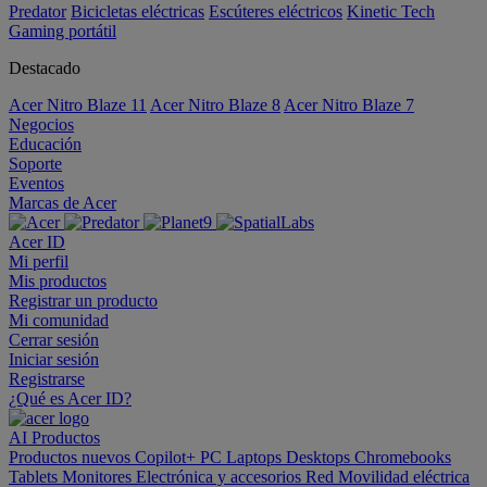
Predator
Bicicletas eléctricas
Escúteres eléctricos
Kinetic Tech
Gaming portátil
Destacado
Acer Nitro Blaze 11
Acer Nitro Blaze 8
Acer Nitro Blaze 7
Negocios
Educación
Soporte
Eventos
Marcas de Acer
Acer ID
Mi perfil
Mis productos
Registrar un producto
Mi comunidad
Cerrar sesión
Iniciar sesión
Registrarse
¿Qué es Acer ID?
AI
Productos
Productos nuevos
Copilot+ PC
Laptops
Desktops
Chromebooks
Tablets
Monitores
Electrónica y accesorios
Red
Movilidad eléctrica