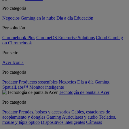
Pro categoría
Negocios
Gaming en la nube
Día a día
Educación
Por solución
Chromebook Plus
ChromeOS Enterprise Solutions
Cloud Gaming
on Chromebook
Por serie
Acer Iconia
Pro categoría
Predator
Productos sostenibles
Negocios
Día a día
Gaming
SpatialLabs™
Monitor inteligente
Tecnología de pantalla Acer
Pro categoría
Predator
Prendas, bolsos y accesorios
Cables, estaciones de
acoplamiento y dongles
Gaming
Auriculares y audio
Teclados,
mouse y lápiz óptico
Dispositivos inteligentes
Cámaras