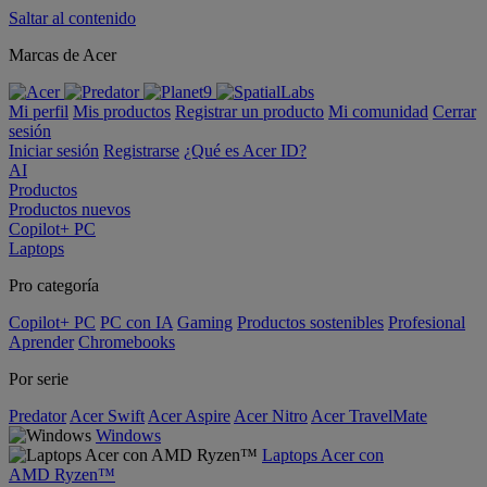
Saltar al contenido
Marcas de Acer
Mi perfil
Mis productos
Registrar un producto
Mi comunidad
Cerrar
sesión
Iniciar sesión
Registrarse
¿Qué es Acer ID?
AI
Productos
Productos nuevos
Copilot+ PC
Laptops
Pro categoría
Copilot+ PC
PC con IA
Gaming
Productos sostenibles
Profesional
Aprender
Chromebooks
Por serie
Predator
Acer Swift
Acer Aspire
Acer Nitro
Acer TravelMate
Windows
Laptops Acer con
AMD Ryzen™