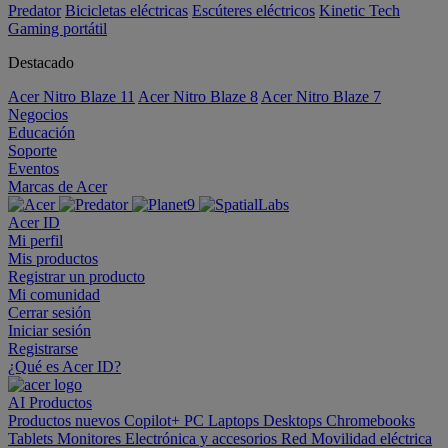
Predator
Bicicletas eléctricas
Escúteres eléctricos
Kinetic Tech
Gaming portátil
Destacado
Acer Nitro Blaze 11
Acer Nitro Blaze 8
Acer Nitro Blaze 7
Negocios
Educación
Soporte
Eventos
Marcas de Acer
Acer ID
Mi perfil
Mis productos
Registrar un producto
Mi comunidad
Cerrar sesión
Iniciar sesión
Registrarse
¿Qué es Acer ID?
AI
Productos
Productos nuevos
Copilot+ PC
Laptops
Desktops
Chromebooks
Tablets
Monitores
Electrónica y accesorios
Red
Movilidad eléctrica