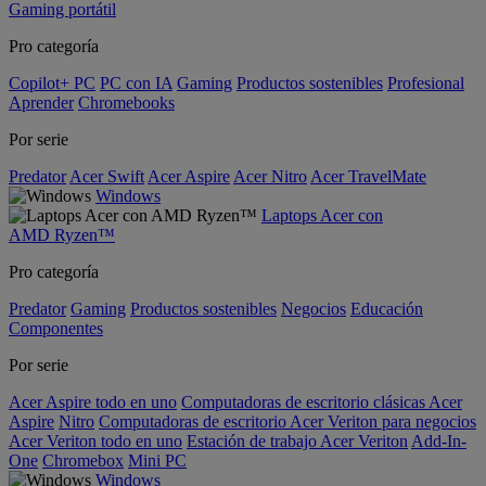
Gaming portátil
Pro categoría
Copilot+ PC
PC con IA
Gaming
Productos sostenibles
Profesional
Aprender
Chromebooks
Por serie
Predator
Acer Swift
Acer Aspire
Acer Nitro
Acer TravelMate
Windows
Laptops Acer con
AMD Ryzen™
Pro categoría
Predator
Gaming
Productos sostenibles
Negocios
Educación
Componentes
Por serie
Acer Aspire todo en uno
Computadoras de escritorio clásicas Acer
Aspire
Nitro
Computadoras de escritorio Acer Veriton para negocios
Acer Veriton todo en uno
Estación de trabajo Acer Veriton
Add-In-
One
Chromebox
Mini PC
Windows