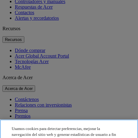
Controladores y manuales
Respuestas de Acer
Contactos
Alertas y recordatorios
Recursos
Recursos
Dónde comprar
Acer Global Account Portal
Tecnologías Acer
McAfee
Acerca de Acer
Acerca de Acer
Contáctenos
Relaciones con inversionistas
Prensa
Premios
Eventos
Usamos cookies para detectar preferencias, mejorar la
Sostenibilidad
navegación del sitio web y generar estadísticas de usuario a fin