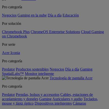
Pro categoría
Negocios
Gaming en la nube
Día a día
Educación
Por solución
Chromebook Plus
ChromeOS Enterprise Solutions
Cloud Gaming
on Chromebook
Por serie
Acer Iconia
Pro categoría
Predator
Productos sostenibles
Negocios
Día a día
Gaming
SpatialLabs™
Monitor inteligente
Tecnología de pantalla Acer
Pro categoría
Predator
Prendas, bolsos y accesorios
Cables, estaciones de
acoplamiento y dongles
Gaming
Auriculares y audio
Teclados,
mouse y lápiz óptico
Dispositivos inteligentes
Cámaras