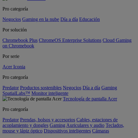
Pro categoría
Negocios
Gaming en la nube
Día a día
Educación
Por solución
Chromebook Plus
ChromeOS Enterprise Solutions
Cloud Gaming
on Chromebook
Por serie
Acer Iconia
Pro categoría
Predator
Productos sostenibles
Negocios
Día a día
Gaming
SpatialLabs™
Monitor inteligente
Tecnología de pantalla Acer
Pro categoría
Predator
Prendas, bolsos y accesorios
Cables, estaciones de
acoplamiento y dongles
Gaming
Auriculares y audio
Teclados,
mouse y lápiz óptico
Dispositivos inteligentes
Cámaras