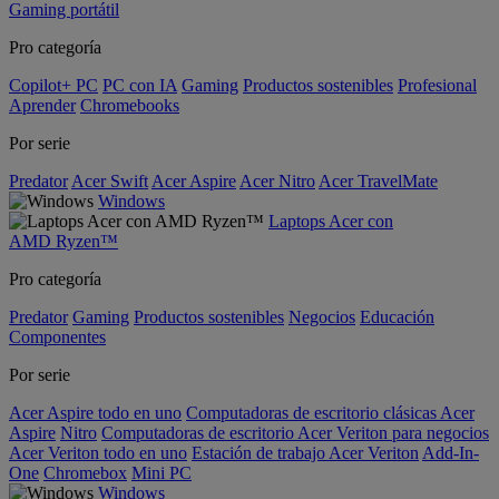
Gaming portátil
Pro categoría
Copilot+ PC
PC con IA
Gaming
Productos sostenibles
Profesional
Aprender
Chromebooks
Por serie
Predator
Acer Swift
Acer Aspire
Acer Nitro
Acer TravelMate
Windows
Laptops Acer con
AMD Ryzen™
Pro categoría
Predator
Gaming
Productos sostenibles
Negocios
Educación
Componentes
Por serie
Acer Aspire todo en uno
Computadoras de escritorio clásicas Acer
Aspire
Nitro
Computadoras de escritorio Acer Veriton para negocios
Acer Veriton todo en uno
Estación de trabajo Acer Veriton
Add-In-
One
Chromebox
Mini PC
Windows