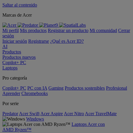
Saltar al contenido
Marcas de Acer
Mi perfil
Mis productos
Registrar un producto
Mi comunidad
Cerrar
sesión
Iniciar sesión
Registrarse
¿Qué es Acer ID?
AI
Productos
Productos nuevos
Copilot+ PC
Laptops
Pro categoría
Copilot+ PC
PC con IA
Gaming
Productos sostenibles
Profesional
Aprender
Chromebooks
Por serie
Predator
Acer Swift
Acer Aspire
Acer Nitro
Acer TravelMate
Windows
Laptops Acer con
AMD Ryzen™