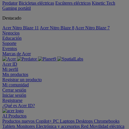
Predator
Bicicletas eléctricas
Escúteres eléctricos
Kinetic Tech
Gaming portátil
Destacado
Acer Nitro Blaze 11
Acer Nitro Blaze 8
Acer Nitro Blaze 7
Negocios
Educación
Soporte
Eventos
Marcas de Acer
Acer ID
Mi perfil
Mis productos
Registrar un producto
Mi comunidad
Cerrar sesión
Iniciar sesión
Registrarse
¿Qué es Acer ID?
AI
Productos
Productos nuevos
Copilot+ PC
Laptops
Desktops
Chromebooks
Tablets
Monitores
Electrónica y accesorios
Red
Movilidad eléctrica