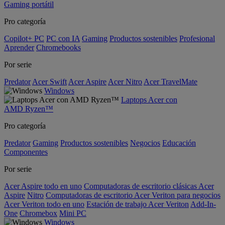
Gaming portátil
Pro categoría
Copilot+ PC
PC con IA
Gaming
Productos sostenibles
Profesional
Aprender
Chromebooks
Por serie
Predator
Acer Swift
Acer Aspire
Acer Nitro
Acer TravelMate
Windows
Laptops Acer con
AMD Ryzen™
Pro categoría
Predator
Gaming
Productos sostenibles
Negocios
Educación
Componentes
Por serie
Acer Aspire todo en uno
Computadoras de escritorio clásicas Acer
Aspire
Nitro
Computadoras de escritorio Acer Veriton para negocios
Acer Veriton todo en uno
Estación de trabajo Acer Veriton
Add-In-
One
Chromebox
Mini PC
Windows