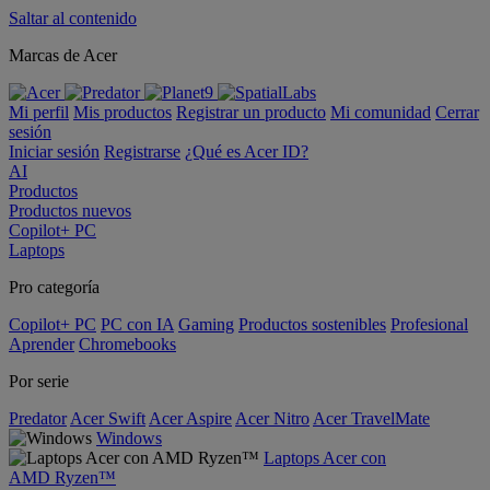
Saltar al contenido
Marcas de Acer
Mi perfil
Mis productos
Registrar un producto
Mi comunidad
Cerrar
sesión
Iniciar sesión
Registrarse
¿Qué es Acer ID?
AI
Productos
Productos nuevos
Copilot+ PC
Laptops
Pro categoría
Copilot+ PC
PC con IA
Gaming
Productos sostenibles
Profesional
Aprender
Chromebooks
Por serie
Predator
Acer Swift
Acer Aspire
Acer Nitro
Acer TravelMate
Windows
Laptops Acer con
AMD Ryzen™