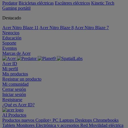
Predator
Bicicletas eléctricas
Escúteres eléctricos
Kinetic Tech
Gaming portátil
Destacado
Acer Nitro Blaze 11
Acer Nitro Blaze 8
Acer Nitro Blaze 7
Negocios
Educación
Soporte
Eventos
Marcas de Acer
Acer ID
Mi perfil
Mis productos
Registrar un producto
Mi comunidad
Cerrar sesión
Iniciar sesión
Registrarse
¿Qué es Acer ID?
AI
Productos
Productos nuevos
Copilot+ PC
Laptops
Desktops
Chromebooks
Tablets
Monitores
Electrónica y accesorios
Red
Movilidad eléctrica