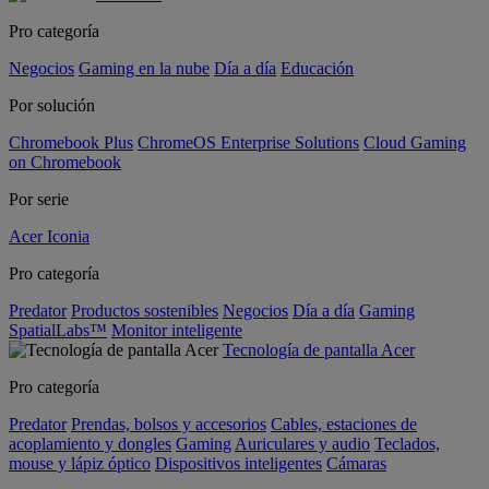
Pro categoría
Negocios
Gaming en la nube
Día a día
Educación
Por solución
Chromebook Plus
ChromeOS Enterprise Solutions
Cloud Gaming
on Chromebook
Por serie
Acer Iconia
Pro categoría
Predator
Productos sostenibles
Negocios
Día a día
Gaming
SpatialLabs™
Monitor inteligente
Tecnología de pantalla Acer
Pro categoría
Predator
Prendas, bolsos y accesorios
Cables, estaciones de
acoplamiento y dongles
Gaming
Auriculares y audio
Teclados,
mouse y lápiz óptico
Dispositivos inteligentes
Cámaras