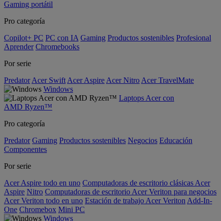
Gaming portátil
Pro categoría
Copilot+ PC
PC con IA
Gaming
Productos sostenibles
Profesional
Aprender
Chromebooks
Por serie
Predator
Acer Swift
Acer Aspire
Acer Nitro
Acer TravelMate
Windows
Laptops Acer con
AMD Ryzen™
Pro categoría
Predator
Gaming
Productos sostenibles
Negocios
Educación
Componentes
Por serie
Acer Aspire todo en uno
Computadoras de escritorio clásicas Acer
Aspire
Nitro
Computadoras de escritorio Acer Veriton para negocios
Acer Veriton todo en uno
Estación de trabajo Acer Veriton
Add-In-
One
Chromebox
Mini PC
Windows