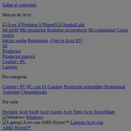
Saltar al contenido
Marcas de Acer
Mi perfil
Mis productos
Registrar un producto
Mi comunidad
Cerrar
sesión
Iniciar sesión
Registrarse
¿Qué es Acer ID?
AI
Productos
Productos nuevos
Copilot+ PC
Laptops
Pro categoría
Copilot+ PC
PC con IA
Gaming
Productos sostenibles
Profesional
Aprender
Chromebooks
Por serie
Predator
Acer Swift
Acer Aspire
Acer Nitro
Acer TravelMate
Windows
Laptops Acer con
AMD Ryzen™