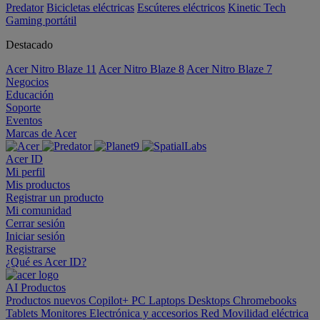
Predator
Bicicletas eléctricas
Escúteres eléctricos
Kinetic Tech
Gaming portátil
Destacado
Acer Nitro Blaze 11
Acer Nitro Blaze 8
Acer Nitro Blaze 7
Negocios
Educación
Soporte
Eventos
Marcas de Acer
Acer ID
Mi perfil
Mis productos
Registrar un producto
Mi comunidad
Cerrar sesión
Iniciar sesión
Registrarse
¿Qué es Acer ID?
AI
Productos
Productos nuevos
Copilot+ PC
Laptops
Desktops
Chromebooks
Tablets
Monitores
Electrónica y accesorios
Red
Movilidad eléctrica