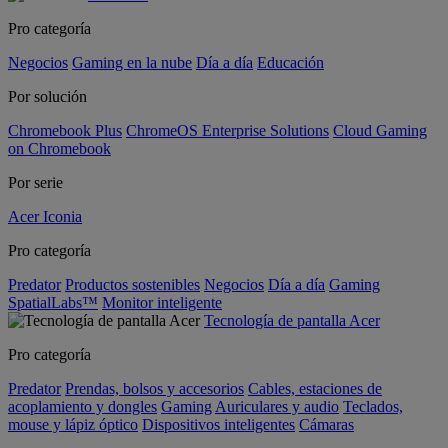
Pro categoría
Negocios
Gaming en la nube
Día a día
Educación
Por solución
Chromebook Plus
ChromeOS Enterprise Solutions
Cloud Gaming
on Chromebook
Por serie
Acer Iconia
Pro categoría
Predator
Productos sostenibles
Negocios
Día a día
Gaming
SpatialLabs™
Monitor inteligente
Tecnología de pantalla Acer
Pro categoría
Predator
Prendas, bolsos y accesorios
Cables, estaciones de
acoplamiento y dongles
Gaming
Auriculares y audio
Teclados,
mouse y lápiz óptico
Dispositivos inteligentes
Cámaras